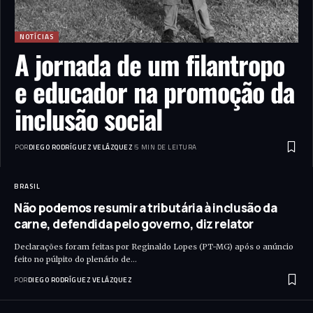
NOTÍCIAS
A jornada de um filantropo
e educador na promoção da
inclusão social
POR
DIEGO RODRÍGUEZ VELÁZQUEZ
5 MIN DE LEITURA
BRASIL
Não podemos resumir a tributária à inclusão da
carne, defendida pelo governo, diz relator
Declarações foram feitas por Reginaldo Lopes (PT-MG) após o anúncio
feito no púlpito do plenário de…
POR
DIEGO RODRÍGUEZ VELÁZQUEZ