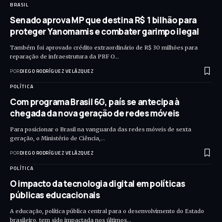
BRASIL
Senado aprova MP que destina R$ 1 bilhão para
proteger Yanomamis e combater garimpo ilegal
Também foi aprovado crédito extraordinário de R$ 30 milhões para
reparação de infraestrutura da PRF O…
POR
DIEGO RODRÍGUEZ VELÁZQUEZ
POLÍTICA
Com programa Brasil 6G, país se antecipa à
chegada da nova geração de redes móveis
Para posicionar o Brasil na vanguarda das redes móveis de sexta
geração, o Ministério de Ciência,…
POR
DIEGO RODRÍGUEZ VELÁZQUEZ
POLÍTICA
O impacto da tecnologia digital em políticas
públicas educacionais
A educação, política pública central para o desenvolvimento do Estado
brasileiro, tem sido impactada nos últimos…