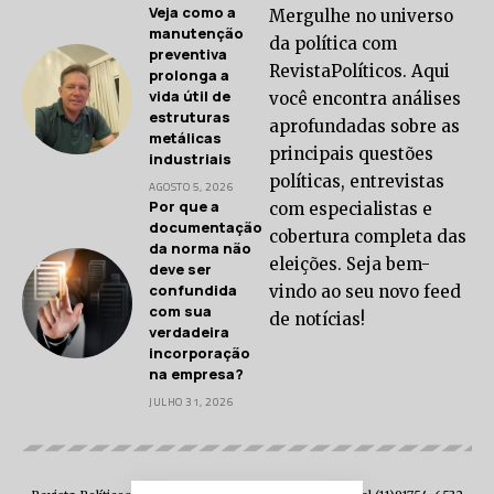
Veja como a
Mergulhe no universo
manutenção
da política com
preventiva
RevistaPolíticos. Aqui
prolonga a
vida útil de
você encontra análises
estruturas
aprofundadas sobre as
metálicas
principais questões
industriais
políticas, entrevistas
AGOSTO 5, 2026
Por que a
com especialistas e
documentação
cobertura completa das
da norma não
eleições. Seja bem-
deve ser
confundida
vindo ao seu novo feed
com sua
de notícias!
verdadeira
incorporação
na empresa?
JULHO 31, 2026