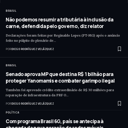
BRASIL
Não podemos resumir a tributária à inclusão da
carne, defendida pelo governo, diz relator
Declarações foram feitas por Reginaldo Lopes (PT-MG) após o anúncio
feito no púlpito do plenário de…
POR
DIEGO RODRÍGUEZ VELÁZQUEZ
BRASIL
Senado aprova MP que destina R$ 1 bilhão para
proteger Yanomamis e combater garimpo ilegal
Também foi aprovado crédito extraordinário de R$ 30 milhões para
reparação de infraestrutura da PRF O…
POR
DIEGO RODRÍGUEZ VELÁZQUEZ
POLÍTICA
Com programa Brasil 6G, país se antecipa à
chegada da nova geração de redes móveis