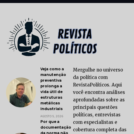
Veja como a
Mergulhe no universo
manutenção
da política com
preventiva
RevistaPolíticos. Aqui
prolonga a
vida útil de
você encontra análises
estruturas
aprofundadas sobre as
metálicas
principais questões
industriais
políticas, entrevistas
AGOSTO 5, 2026
Por que a
com especialistas e
documentação
cobertura completa das
da norma não