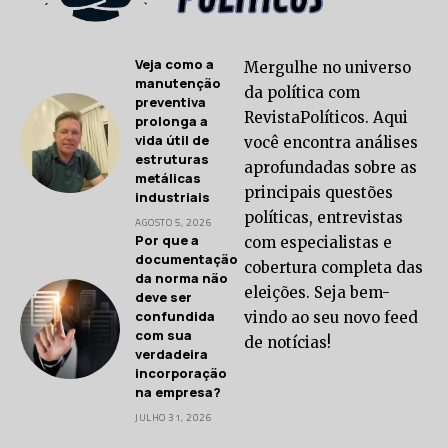
Veja como a
Mergulhe no universo
manutenção
da política com
preventiva
RevistaPolíticos. Aqui
prolonga a
vida útil de
você encontra análises
estruturas
aprofundadas sobre as
metálicas
principais questões
industriais
políticas, entrevistas
AGOSTO 5, 2026
Por que a
com especialistas e
documentação
cobertura completa das
da norma não
eleições. Seja bem-
deve ser
confundida
vindo ao seu novo feed
com sua
de notícias!
verdadeira
incorporação
na empresa?
JULHO 31, 2026