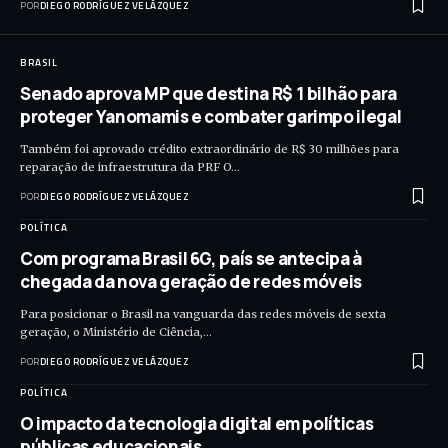
POR
DIEGO RODRÍGUEZ VELÁZQUEZ
BRASIL
Senado aprova MP que destina R$ 1 bilhão para
proteger Yanomamis e combater garimpo ilegal
Também foi aprovado crédito extraordinário de R$ 30 milhões para
reparação de infraestrutura da PRF O…
POR
DIEGO RODRÍGUEZ VELÁZQUEZ
POLÍTICA
Com programa Brasil 6G, país se antecipa à
chegada da nova geração de redes móveis
Para posicionar o Brasil na vanguarda das redes móveis de sexta
geração, o Ministério de Ciência,…
POR
DIEGO RODRÍGUEZ VELÁZQUEZ
POLÍTICA
O impacto da tecnologia digital em políticas
públicas educacionais