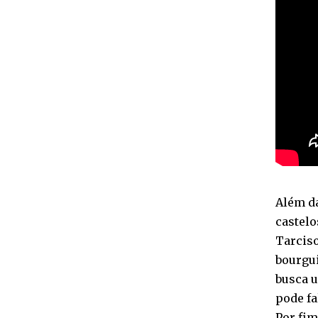
Além da
castelo
Tarciso
bourgui
busca u
pode fa
Por fim