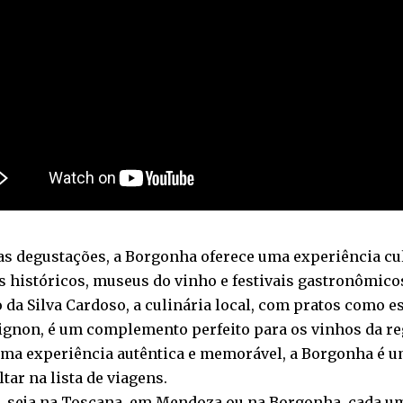
s degustações, a Borgonha oferece uma experiência cul
s históricos, museus do vinho e festivais gastronômico
 da Silva Cardoso, a culinária local, com pratos como e
gnon, é um complemento perfeito para os vinhos da re
ma experiência autêntica e memorável, a Borgonha é u
ltar na lista de viagens.
, seja na Toscana, em Mendoza ou na Borgonha, cada u