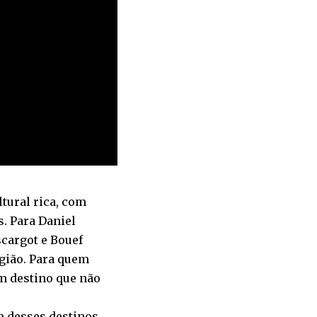
tural rica, com
s. Para Daniel
scargot e Bouef
gião. Para quem
m destino que não
m desses destinos