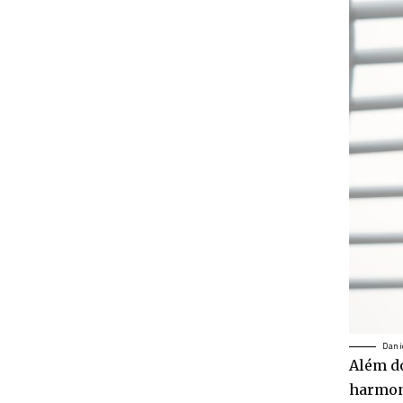
Dani
Além do
harmon