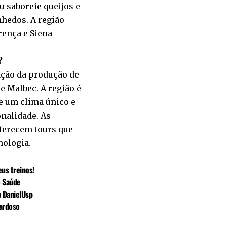
u saboreie queijos e
nhedos. A região
rença e Siena
?
ação da produção de
e Malbec. A região é
de um clima único e
onalidade. As
oferecem tours que
nologia.
eus treinos!
o Saúde
p DanielUsp
ardoso