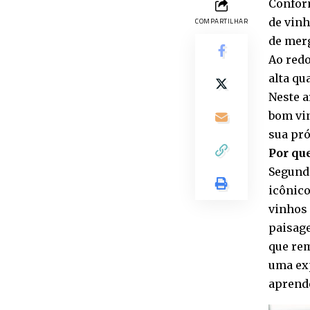
Conform
de vinh
COMPARTILHAR
de merg
Ao redo
alta qu
Neste a
bom vin
sua pr
Por que
Segundo
icônico
vinhos 
paisage
que rem
uma ex
aprend