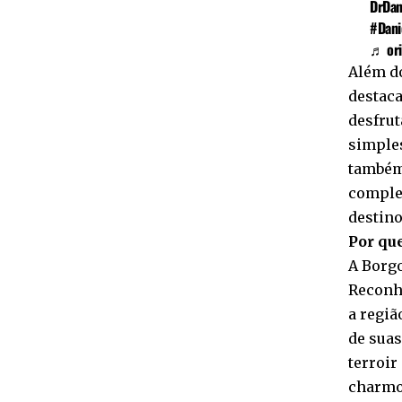
DrDan
#Dani
♬ ori
Além d
destaca
desfrut
simple
também
comple
destino
Por que
A Borgo
Reconhe
a regiã
de suas
terroir
charmos