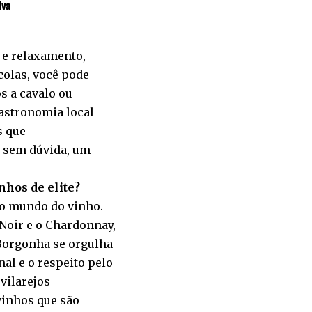
lva
 e relaxamento,
colas, você pode
s a cavalo ou
astronomia local
s que
 sem dúvida, um
nhos de elite?
no mundo do vinho.
Noir e o Chardonnay,
 Borgonha se orgulha
al e o respeito pelo
 vilarejos
vinhos que são