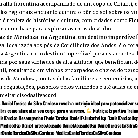
a alla fiorentina acompanhado de um copo de Chianti, o
os regionais enquanto admira o pôr do sol sobre os vi
é repleta de histórias e cultura, com cidades como Flo
o como base para explorar as rotas do vinho.
faz de Mendoza, na Argentina, um destino imperdível
, localizada aos pés da Cordilheira dos Andes, é o cor
a Argentina e um destino imperdível para os amantes d
da por seus vinhedos de alta altitude, que beneficiam 
rtil, resultando em vinhos encorpados e cheios de pers
as de Mendoza, muitas delas familiares e centenárias, 
 degustações, passeios pelos vinhedos e até aulas de e
ieltarcisodasilvacard
 Daniel Tarciso da Silva Cardoso revela a nutrição ideal para potencializar s
bra como alimentar seu corpo para o sucesso.
NutriçãoEsportiva Trein
ielTarciso Desempenho DanielTarciso DanielEstudanteUsp DanielTarcisoUs
lMedicoUsp DanielTarcisoAcusado DanielAcusadoUsp DanielTarcisoDaSilvaC
rDanielTarcisoDaSilvaCardoso MedicoDanielTarcisoDaSilvaCardoso