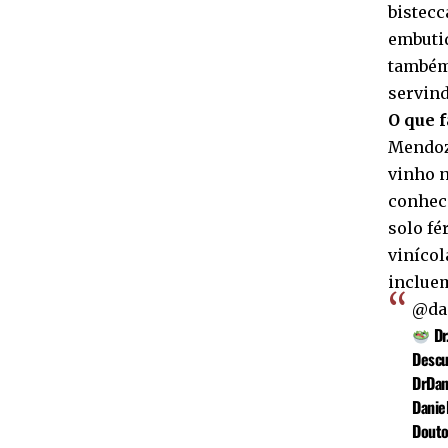
bistecc
embutid
também 
servind
O que 
Mendoza
vinho n
conheci
solo fé
vinícol
incluem
@dan
Dr.
Descu
DrDan
Danie
Douto