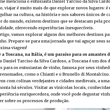
e menciona o entusiasta Daniel Tarciso da Silva Card
o, viajar é muito mais do que explorar novos lugares: 
ulhar na cultura, na história e nos sabores únicos de ca
r do mundo, existem destinos que se destacam pela pr
alidade, oferecendo experiências inesquecíveis.
rtigo, vamos explorar alguns dos melhores destinos p
ho. Prepare-se para uma jornada que vai aguçar seus se
óxima viagem!
 a Toscana, na Itália, é um paraíso para os amantes 
 Daniel Tarciso da Silva Cardoso, a Toscana é um dos 
s para os entusiastas de vinho, famosa por seus vinhe
renomados, como o Chianti e o Brunello di Montalcino
ns com colinas verdejantes e cidades medievais, a uma 
onta há séculos. Visitar as vinícolas locais, conhecida
periência enriquecedora, onde você pode degustar vin
er sobre os processos de produção.