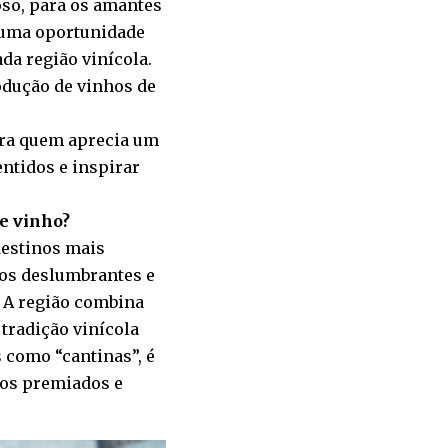
oso, para os amantes
é uma oportunidade
da região vinícola.
odução de vinhos de
ara quem aprecia um
ntidos e inspirar
de vinho?
destinos mais
dos deslumbrantes e
. A região combina
tradição vinícola
s como “cantinas”, é
hos premiados e