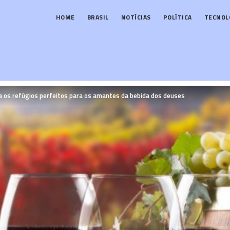
HOME
BRASIL
NOTÍCIAS
POLÍTICA
TECNOL
a os refúgios perfeitos para os amantes da bebida dos deuses