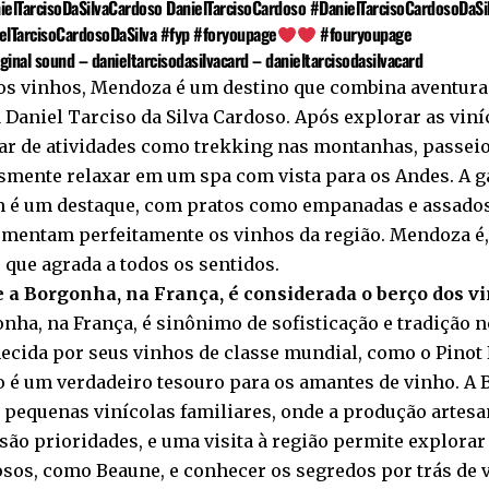
ielTarcisoDaSilvaCardoso DanielTarcisoCardoso
#DanielTarcisoCardosoDaSi
elTarcisoCardosoDaSilva
#fyp
#foryoupage
#fouryoupage
ginal sound – danieltarcisodasilvacard – danieltarcisodasilvacard
os vinhos, Mendoza é um destino que combina aventura
 Daniel Tarciso da Silva Cardoso. Após explorar as viní
ar de atividades como trekking nas montanhas, passeio
smente relaxar em um spa com vista para os Andes. A g
 é um destaque, com pratos como empanadas e assado
mentam perfeitamente os vinhos da região. Mendoza é,
 que agrada a todos os sentidos.
 a Borgonha, na França, é considerada o berço dos vi
nha, na França, é sinônimo de sofisticação e tradição 
cida por seus vinhos de classe mundial, como o Pinot 
o é um verdadeiro tesouro para os amantes de vinho. A
 pequenas vinícolas familiares, onde a produção artesan
 são prioridades, e uma visita à região permite explorar
os, como Beaune, e conhecer os segredos por trás de 