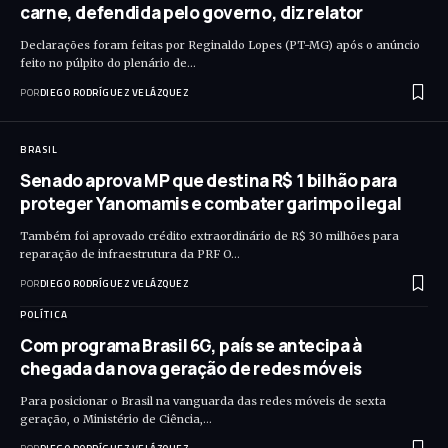
carne, defendida pelo governo, diz relator
Declarações foram feitas por Reginaldo Lopes (PT-MG) após o anúncio
feito no púlpito do plenário de…
POR
DIEGO RODRÍGUEZ VELÁZQUEZ
BRASIL
Senado aprova MP que destina R$ 1 bilhão para
proteger Yanomamis e combater garimpo ilegal
Também foi aprovado crédito extraordinário de R$ 30 milhões para
reparação de infraestrutura da PRF O…
POR
DIEGO RODRÍGUEZ VELÁZQUEZ
POLÍTICA
Com programa Brasil 6G, país se antecipa à
chegada da nova geração de redes móveis
Para posicionar o Brasil na vanguarda das redes móveis de sexta
geração, o Ministério de Ciência,…