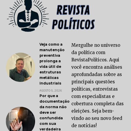
Veja como a
Mergulhe no universo
manutenção
da política com
preventiva
RevistaPolíticos. Aqui
prolonga a
vida útil de
você encontra análises
estruturas
aprofundadas sobre as
metálicas
principais questões
industriais
políticas, entrevistas
AGOSTO 5, 2026
Por que a
com especialistas e
documentação
cobertura completa das
da norma não
eleições. Seja bem-
deve ser
confundida
vindo ao seu novo feed
com sua
de notícias!
verdadeira