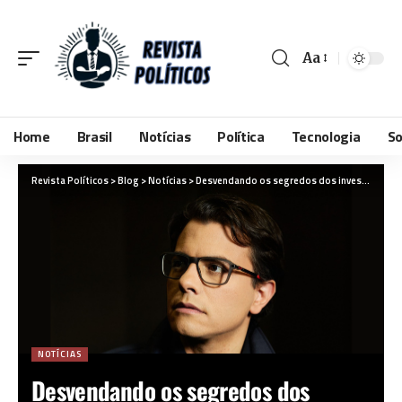
Aa
Home
Brasil
Notícias
Política
Tecnologia
So
Revista Políticos
>
Blog
>
Notícias
>
Desvendando os segredos dos investimentos de risco: saiba quando vale a pena arriscar
NOTÍCIAS
Desvendando os segredos dos