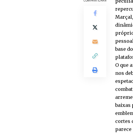
peculia
COMPARTILHAR
repercu
Marçal,
dinâmic
próprio
pessoal
base do
platafo
O que a
nos deb
espetac
combat
arremes
baixas 
emblemá
cortes 
parece 