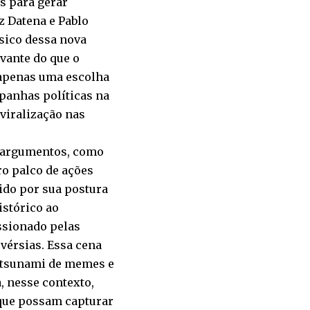
s para gerar
z Datena e Pablo
ssico dessa nova
vante do que o
 apenas uma escolha
mpanhas políticas na
 viralização nas
e argumentos, como
ro palco de ações
ido por sua postura
stórico ao
ssionado pelas
ovérsias. Essa cena
m tsunami de memes e
, nesse contexto,
 que possam capturar