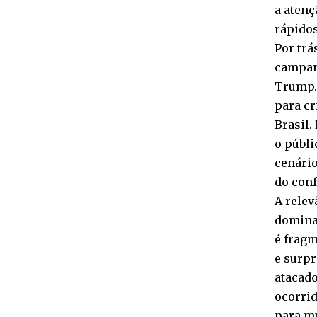
a atenç
rápidos
Por trá
campanh
Trump. 
para cr
Brasil.
o públi
cenário
do conf
A relev
domina
é frag
e surp
atacado
ocorrid
para mu