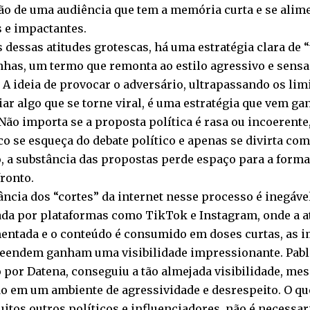
ão de uma audiência que tem a memória curta e se alim
 e impactantes.
s dessas atitudes grotescas, há uma estratégia clara de
as, um termo que remonta ao estilo agressivo e sensa
A ideia de provocar o adversário, ultrapassando os limi
iar algo que se torne viral, é uma estratégia que vem g
 Não importa se a proposta política é rasa ou incoerente
co se esqueça do debate político e apenas se divirta co
, a substância das propostas perde espaço para a forma
ronto.
ância dos “cortes” da internet nesse processo é inegáv
da por plataformas como TikTok e Instagram, onde a a
mentada e o conteúdo é consumido em doses curtas, as
reendem ganham uma visibilidade impressionante. Pablo
 por Datena, conseguiu a tão almejada visibilidade, me
o em um ambiente de agressividade e desrespeito. O que
itos outros políticos e influenciadores, não é necessa