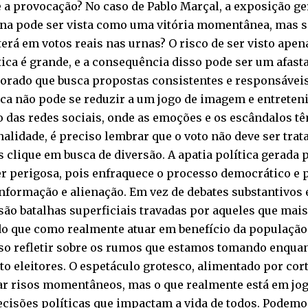
 a provocação? No caso de Pablo Marçal, a exposição g
na pode ser vista como uma vitória momentânea, mas se
erá em votos reais nas urnas? O risco de ser visto ap
tica é grande, e a consequência disso pode ser um afas
torado que busca propostas consistentes e responsáveis
ica não pode se reduzir a um jogo de imagem e entreten
 das redes sociais, onde as emoções e os escândalos t
nalidade, é preciso lembrar que o voto não deve ser tr
 clique em busca de diversão. A apatia política gerada
r perigosa, pois enfraquece o processo democrático e
nformação e alienação. Em vez de debates substantivos e
ão batalhas superficiais travadas por aqueles que mai
o que como realmente atuar em benefício da população
so refletir sobre os rumos que estamos tomando enquan
o eleitores. O espetáculo grotesco, alimentado por cort
ar risos momentâneos, mas o que realmente está em jogo
ecisões políticas que impactam a vida de todos. Podemo