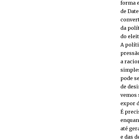
forma e
de Date
convert
da polí
do elei
A polít
pressão
a racio
simples
pode se
de desi
vemos s
expor d
É preci
enquant
até ger
e das d