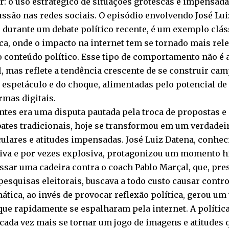
r: o uso estratégico de situações grotescas e impensada
ssão nas redes sociais. O episódio envolvendo José Lui
 durante um debate político recente, é um exemplo clá
a, onde o impacto na internet tem se tornado mais rele
 conteúdo político. Esse tipo de comportamento não é
, mas reflete a tendência crescente de se construir ca
 espetáculo e do choque, alimentadas pelo potencial de
rmas digitais.
ntes era uma disputa pautada pela troca de propostas 
ates tradicionais, hoje se transformou em um verdadei
ulares e atitudes impensadas. José Luiz Datena, conhec
iva e por vezes explosiva, protagonizou um momento hi
sar uma cadeira contra o coach Pablo Marçal, que, pre
pesquisas eleitorais, buscava a todo custo causar contr
tica, ao invés de provocar reflexão política, gerou u
que rapidamente se espalharam pela internet. A política
cada vez mais se tornar um jogo de imagens e atitudes