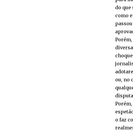
do que 
como en
passou 
aprovaç
Porém, 
diversa
choque 
jornali
adotar
ou, no 
qualque
disputa
Porém, 
espetác
o faz c
realmen