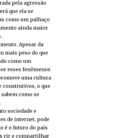
erada pela agressão
rá que ela se
enas como um palhaço
tamento ainda maior
.
imento. Apesar da
êm mais peso do que
atado como um
 por esses fenômenos
 promove uma cultura
 construtivos, o que
s sabem como se
.
to sociedade e
es de internet, pode
 é o futuro do país
s rir e compartilhar