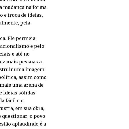
uma mudança na forma
e troca de ideias,
almente, pela
ca. Ele permeia
sacionalismo e pelo
iais e até no
vez mais pessoas a
nstruir uma imagem
 política, assim como
e mais uma arena de
 ideias sólidas.
a fácil e o
tustra, em sua obra,
e questionar: o povo
estão aplaudindo é a