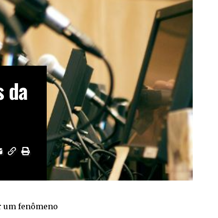
s da
por um fenômeno