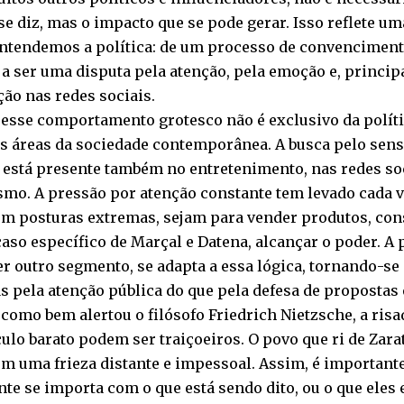
se diz, mas o impacto que se pode gerar. Isso reflete 
tendemos a política: de um processo de convencimento 
a ser uma disputa pela atenção, pela emoção e, princip
ão nas redes sociais.
esse comportamento grotesco não é exclusivo da políti
s áreas da sociedade contemporânea. A busca pelo sen
está presente também no entretenimento, nas redes soc
smo. A pressão por atenção constante tem levado cada 
em posturas extremas, sejam para vender produtos, co
caso específico de Marçal e Datena, alcançar o poder. A
r outro segmento, se adapta a essa lógica, tornando-s
s pela atenção pública do que pela defesa de propostas e
como bem alertou o filósofo Friedrich Nietzsche, a risad
ulo barato podem ser traiçoeiros. O povo que ri de Zara
om uma frieza distante e impessoal. Assim, é important
te se importa com o que está sendo dito, ou o que eles 