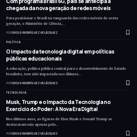
Com programa Brasil 6G, país se antecipa à
chegada da nova geração de redes móveis
Para posicionar o Brasil na vanguarda das redes móveis de sexta
geração, o Ministério de Ciência,…
POR
DIEGO RODRÍGUEZ VELÁZQUEZ
POLÍTICA
O impacto da tecnologia digital em políticas
públicas educacionais
A educação, política pública central para o desenvolvimento do Estado
brasileiro, tem sido impactada nos últimos…
POR
DIEGO RODRÍGUEZ VELÁZQUEZ
TECNOLOGIA
Musk, Trump e o Impacto da Tecnologia no
Exercício do Poder: A Nova Era Digital
Nos últimos anos, as figuras de Elon Musk e Donald Trump se
destacaram não apenas pelo…
POR
DIEGO RODRÍGUEZ VELÁZQUEZ