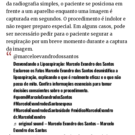
da radiografia simples, o paciente se posiciona em
frente a um aparelho enquanto uma imagem é
capturada em segundos. O procedimento é indolor e
não requer preparo especial. Em alguns casos, pode
ser necessário pedir para o paciente segurar a
respiração por um breve momento durante a captura
da imagem.
@marceloevandrodossantos
Desvendando a Lipoaspiração: Marcelo Evandro dos Santos
Esclarece os Fatos Marcelo Evandro dos Santos desmistifica a
lipoaspiração, explicando o que é realmente eficaz e o que não
passa de mito. Confira informações essenciais para tomar
decisões conscientes sobre o procedimento.
#queméMarceloEvandrodosSantos
#MarceloEvandrodosSantosesposa
#MarceloEvandrodosSantosidade
#médicoMarceloEvandro
dr.MarceloEvandro
♬ original sound – Marcelo Evandro dos Santos – Marcelo
Evandro dos Santos