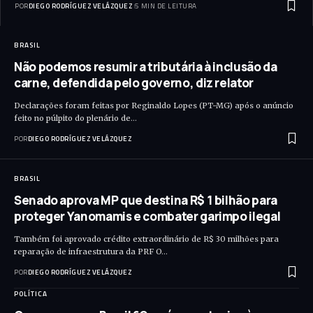
POR
DIEGO RODRÍGUEZ VELÁZQUEZ
5 MIN DE LEITURA
BRASIL
Não podemos resumir a tributária à inclusão da
carne, defendida pelo governo, diz relator
Declarações foram feitas por Reginaldo Lopes (PT-MG) após o anúncio
feito no púlpito do plenário de…
POR
DIEGO RODRÍGUEZ VELÁZQUEZ
BRASIL
Senado aprova MP que destina R$ 1 bilhão para
proteger Yanomamis e combater garimpo ilegal
Também foi aprovado crédito extraordinário de R$ 30 milhões para
reparação de infraestrutura da PRF O…
POR
DIEGO RODRÍGUEZ VELÁZQUEZ
POLÍTICA