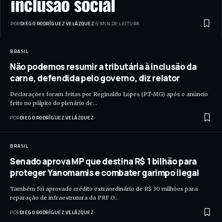
inclusão social
POR
DIEGO RODRÍGUEZ VELÁZQUEZ
5 MIN DE LEITURA
BRASIL
Não podemos resumir a tributária à inclusão da
carne, defendida pelo governo, diz relator
Declarações foram feitas por Reginaldo Lopes (PT-MG) após o anúncio
feito no púlpito do plenário de…
POR
DIEGO RODRÍGUEZ VELÁZQUEZ
BRASIL
Senado aprova MP que destina R$ 1 bilhão para
proteger Yanomamis e combater garimpo ilegal
Também foi aprovado crédito extraordinário de R$ 30 milhões para
reparação de infraestrutura da PRF O…
POR
DIEGO RODRÍGUEZ VELÁZQUEZ