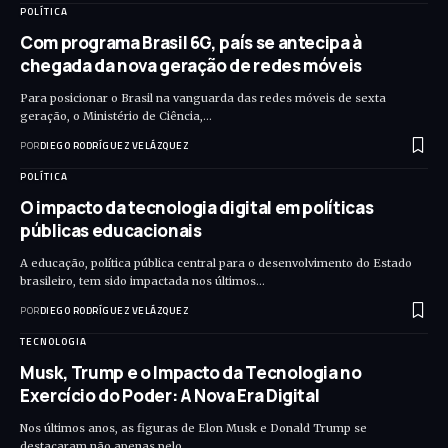
POLÍTICA
Com programa Brasil 6G, país se antecipa à
chegada da nova geração de redes móveis
Para posicionar o Brasil na vanguarda das redes móveis de sexta
geração, o Ministério de Ciência,…
POR
DIEGO RODRÍGUEZ VELÁZQUEZ
POLÍTICA
O impacto da tecnologia digital em políticas
públicas educacionais
A educação, política pública central para o desenvolvimento do Estado
brasileiro, tem sido impactada nos últimos…
POR
DIEGO RODRÍGUEZ VELÁZQUEZ
TECNOLOGIA
Musk, Trump e o Impacto da Tecnologia no
Exercício do Poder: A Nova Era Digital
Nos últimos anos, as figuras de Elon Musk e Donald Trump se
destacaram não apenas pelo…