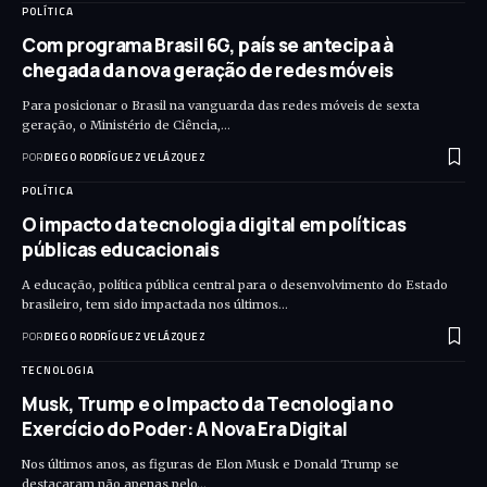
POLÍTICA
Com programa Brasil 6G, país se antecipa à
chegada da nova geração de redes móveis
Para posicionar o Brasil na vanguarda das redes móveis de sexta
geração, o Ministério de Ciência,…
POR
DIEGO RODRÍGUEZ VELÁZQUEZ
POLÍTICA
O impacto da tecnologia digital em políticas
públicas educacionais
A educação, política pública central para o desenvolvimento do Estado
brasileiro, tem sido impactada nos últimos…
POR
DIEGO RODRÍGUEZ VELÁZQUEZ
TECNOLOGIA
Musk, Trump e o Impacto da Tecnologia no
Exercício do Poder: A Nova Era Digital
Nos últimos anos, as figuras de Elon Musk e Donald Trump se
destacaram não apenas pelo…