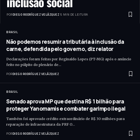
inclusão social
POR
DIEGO RODRÍGUEZ VELÁZQUEZ
5 MIN DE LEITURA
BRASIL
Não podemos resumir a tributária à inclusão da
carne, defendida pelo governo, diz relator
Declarações foram feitas por Reginaldo Lopes (PT-MG) após o anúncio
feito no púlpito do plenário de…
POR
DIEGO RODRÍGUEZ VELÁZQUEZ
BRASIL
Senado aprova MP que destina R$ 1 bilhão para
proteger Yanomamis e combater garimpo ilegal
Também foi aprovado crédito extraordinário de R$ 30 milhões para
reparação de infraestrutura da PRF O…
POR
DIEGO RODRÍGUEZ VELÁZQUEZ