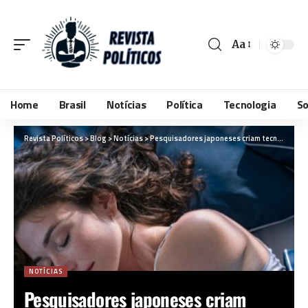
Aa
Home
Brasil
Notícias
Política
Tecnologia
So
Revista Políticos
>
Blog
>
Notícias
>
Pesquisadores japoneses criam tecnologia que permite gravar e assistir sonhos humanos
NOTÍCIAS
Pesquisadores japoneses criam