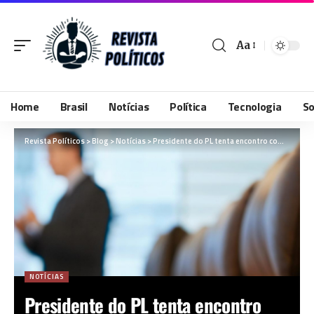
Aa
Home
Brasil
Notícias
Política
Tecnologia
So
Revista Políticos
>
Blog
>
Notícias
>
Presidente do PL tenta encontro com Moraes para retomar diálogo com Bolsonaro
NOTÍCIAS
Presidente do PL tenta encontro