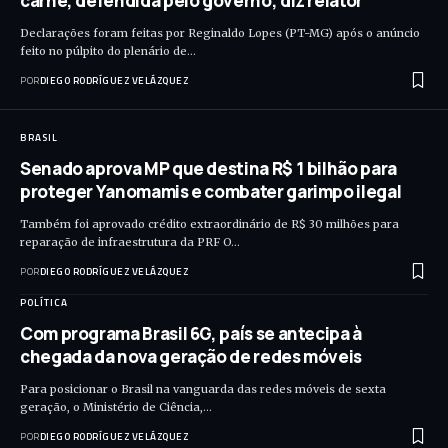
carne, defendida pelo governo, diz relator
Declarações foram feitas por Reginaldo Lopes (PT-MG) após o anúncio
feito no púlpito do plenário de…
POR
DIEGO RODRÍGUEZ VELÁZQUEZ
BRASIL
Senado aprova MP que destina R$ 1 bilhão para
proteger Yanomamis e combater garimpo ilegal
Também foi aprovado crédito extraordinário de R$ 30 milhões para
reparação de infraestrutura da PRF O…
POR
DIEGO RODRÍGUEZ VELÁZQUEZ
POLÍTICA
Com programa Brasil 6G, país se antecipa à
chegada da nova geração de redes móveis
Para posicionar o Brasil na vanguarda das redes móveis de sexta
geração, o Ministério de Ciência,…
POR
DIEGO RODRÍGUEZ VELÁZQUEZ