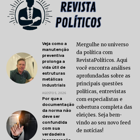
Veja como a
Mergulhe no universo
manutenção
da política com
preventiva
RevistaPolíticos. Aqui
prolonga a
vida útil de
você encontra análises
estruturas
aprofundadas sobre as
metálicas
principais questões
industriais
políticas, entrevistas
AGOSTO 5, 2026
Por que a
com especialistas e
documentação
cobertura completa das
da norma não
eleições. Seja bem-
deve ser
confundida
vindo ao seu novo feed
com sua
de notícias!
verdadeira
incorporação