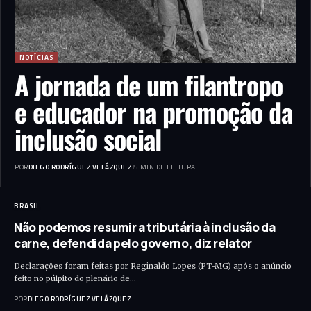
NOTÍCIAS
A jornada de um filantropo
e educador na promoção da
inclusão social
POR
DIEGO RODRÍGUEZ VELÁZQUEZ
5 MIN DE LEITURA
BRASIL
Não podemos resumir a tributária à inclusão da
carne, defendida pelo governo, diz relator
Declarações foram feitas por Reginaldo Lopes (PT-MG) após o anúncio
feito no púlpito do plenário de…
POR
DIEGO RODRÍGUEZ VELÁZQUEZ