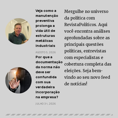
Veja como a
Mergulhe no universo
manutenção
da política com
preventiva
RevistaPolíticos. Aqui
prolonga a
vida útil de
você encontra análises
estruturas
aprofundadas sobre as
metálicas
principais questões
industriais
políticas, entrevistas
AGOSTO 5, 2026
Por que a
com especialistas e
documentação
cobertura completa das
da norma não
eleições. Seja bem-
deve ser
confundida
vindo ao seu novo feed
com sua
de notícias!
verdadeira
incorporação
na empresa?
JULHO 31, 2026