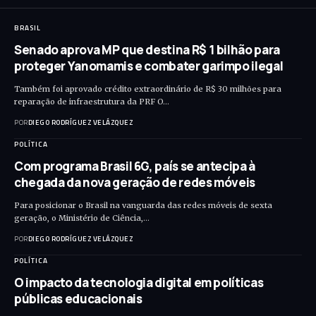
BRASIL
Senado aprova MP que destina R$ 1 bilhão para
proteger Yanomamis e combater garimpo ilegal
Também foi aprovado crédito extraordinário de R$ 30 milhões para
reparação de infraestrutura da PRF O…
POR
DIEGO RODRÍGUEZ VELÁZQUEZ
POLÍTICA
Com programa Brasil 6G, país se antecipa à
chegada da nova geração de redes móveis
Para posicionar o Brasil na vanguarda das redes móveis de sexta
geração, o Ministério de Ciência,…
POR
DIEGO RODRÍGUEZ VELÁZQUEZ
POLÍTICA
O impacto da tecnologia digital em políticas
públicas educacionais