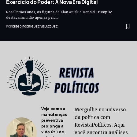
Exercício do Poder: A Nova Era Digital
Nos últimos anos, as figuras de Elon Musk e Donald Trump se
destacaram não apenas pelo…
POR
DIEGO RODRÍGUEZ VELÁZQUEZ
Veja como a
Mergulhe no universo
manutenção
da política com
preventiva
RevistaPolíticos. Aqui
prolonga a
vida útil de
você encontra análises