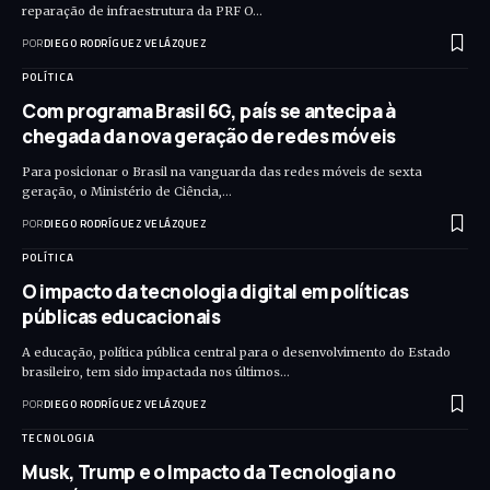
reparação de infraestrutura da PRF O…
POR
DIEGO RODRÍGUEZ VELÁZQUEZ
POLÍTICA
Com programa Brasil 6G, país se antecipa à
chegada da nova geração de redes móveis
Para posicionar o Brasil na vanguarda das redes móveis de sexta
geração, o Ministério de Ciência,…
POR
DIEGO RODRÍGUEZ VELÁZQUEZ
POLÍTICA
O impacto da tecnologia digital em políticas
públicas educacionais
A educação, política pública central para o desenvolvimento do Estado
brasileiro, tem sido impactada nos últimos…
POR
DIEGO RODRÍGUEZ VELÁZQUEZ
TECNOLOGIA
Musk, Trump e o Impacto da Tecnologia no