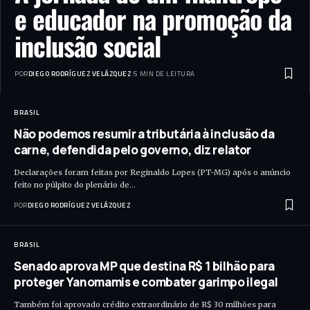
e educador na promoção da
inclusão social
POR
DIEGO RODRÍGUEZ VELÁZQUEZ
5 MIN DE LEITURA
BRASIL
Não podemos resumir a tributária à inclusão da
carne, defendida pelo governo, diz relator
Declarações foram feitas por Reginaldo Lopes (PT-MG) após o anúncio
feito no púlpito do plenário de…
POR
DIEGO RODRÍGUEZ VELÁZQUEZ
BRASIL
Senado aprova MP que destina R$ 1 bilhão para
proteger Yanomamis e combater garimpo ilegal
Também foi aprovado crédito extraordinário de R$ 30 milhões para