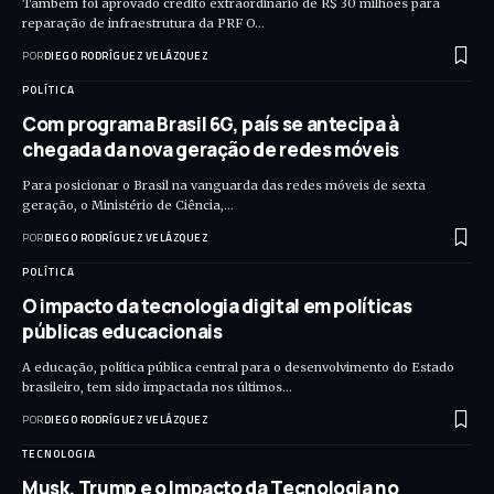
Também foi aprovado crédito extraordinário de R$ 30 milhões para
reparação de infraestrutura da PRF O…
POR
DIEGO RODRÍGUEZ VELÁZQUEZ
POLÍTICA
Com programa Brasil 6G, país se antecipa à
chegada da nova geração de redes móveis
Para posicionar o Brasil na vanguarda das redes móveis de sexta
geração, o Ministério de Ciência,…
POR
DIEGO RODRÍGUEZ VELÁZQUEZ
POLÍTICA
O impacto da tecnologia digital em políticas
públicas educacionais
A educação, política pública central para o desenvolvimento do Estado
brasileiro, tem sido impactada nos últimos…
POR
DIEGO RODRÍGUEZ VELÁZQUEZ
TECNOLOGIA
Musk, Trump e o Impacto da Tecnologia no