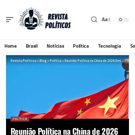
Aa
Home
Brasil
Notícias
Política
Tecnologia
So
Revista Políticos
>
Blog
>
Política
>
Reunião Política na China de 2026 Destaca Crescimento Econômico e Estratégia Nacional
POLÍTICA
Reunião Política na China de 2026