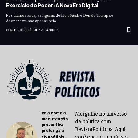
Exercício do Poder: A Nova Era Digital
Nos últimos anos, as figuras de Elon Musk e Donald Trump se
destacaram não apenas pelo…
POR
DIEGO RODRÍGUEZ VELÁZQUEZ
Veja como a
Mergulhe no universo
manutenção
da política com
preventiva
RevistaPolíticos. Aqui
prolonga a
vida útil de
você encontra análises