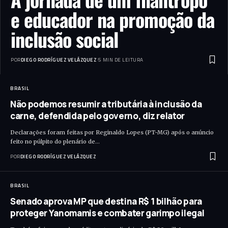
e educador na promoção da
inclusão social
POR
DIEGO RODRÍGUEZ VELÁZQUEZ
5 MIN DE LEITURA
BRASIL
Não podemos resumir a tributária à inclusão da
carne, defendida pelo governo, diz relator
Declarações foram feitas por Reginaldo Lopes (PT-MG) após o anúncio
feito no púlpito do plenário de…
POR
DIEGO RODRÍGUEZ VELÁZQUEZ
BRASIL
Senado aprova MP que destina R$ 1 bilhão para
proteger Yanomamis e combater garimpo ilegal