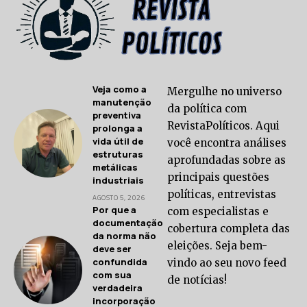
Veja como a
Mergulhe no universo
manutenção
da política com
preventiva
RevistaPolíticos. Aqui
prolonga a
vida útil de
você encontra análises
estruturas
aprofundadas sobre as
metálicas
principais questões
industriais
políticas, entrevistas
AGOSTO 5, 2026
Por que a
com especialistas e
documentação
cobertura completa das
da norma não
eleições. Seja bem-
deve ser
confundida
vindo ao seu novo feed
com sua
de notícias!
verdadeira
incorporação