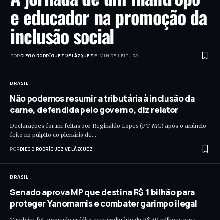
e educador na promoção da
inclusão social
POR
DIEGO RODRÍGUEZ VELÁZQUEZ
5 MIN DE LEITURA
BRASIL
Não podemos resumir a tributária à inclusão da
carne, defendida pelo governo, diz relator
Declarações foram feitas por Reginaldo Lopes (PT-MG) após o anúncio
feito no púlpito do plenário de…
POR
DIEGO RODRÍGUEZ VELÁZQUEZ
BRASIL
Senado aprova MP que destina R$ 1 bilhão para
proteger Yanomamis e combater garimpo ilegal
Também foi aprovado crédito extraordinário de R$ 30 milhões para