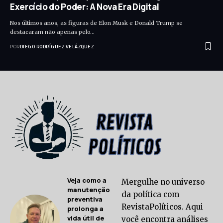
Exercício do Poder: A Nova Era Digital
Nos últimos anos, as figuras de Elon Musk e Donald Trump se
destacaram não apenas pelo…
POR
DIEGO RODRÍGUEZ VELÁZQUEZ
Veja como a
Mergulhe no universo
manutenção
da política com
preventiva
RevistaPolíticos. Aqui
prolonga a
vida útil de
você encontra análises