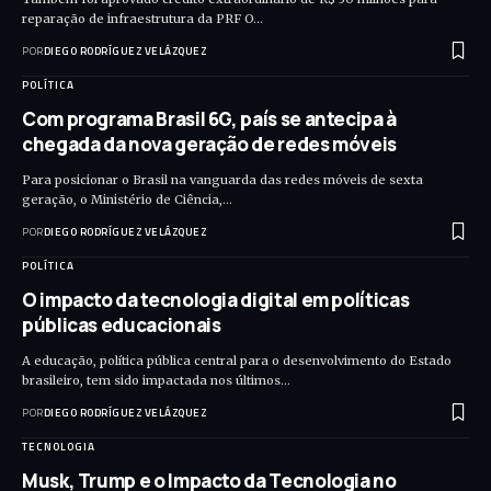
reparação de infraestrutura da PRF O…
POR
DIEGO RODRÍGUEZ VELÁZQUEZ
POLÍTICA
Com programa Brasil 6G, país se antecipa à
chegada da nova geração de redes móveis
Para posicionar o Brasil na vanguarda das redes móveis de sexta
geração, o Ministério de Ciência,…
POR
DIEGO RODRÍGUEZ VELÁZQUEZ
POLÍTICA
O impacto da tecnologia digital em políticas
públicas educacionais
A educação, política pública central para o desenvolvimento do Estado
brasileiro, tem sido impactada nos últimos…
POR
DIEGO RODRÍGUEZ VELÁZQUEZ
TECNOLOGIA
Musk, Trump e o Impacto da Tecnologia no