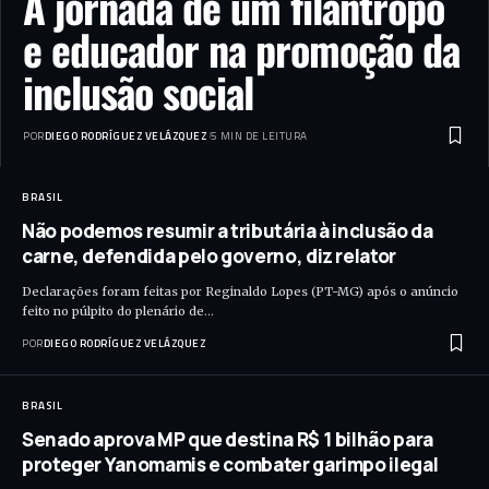
A jornada de um filantropo
e educador na promoção da
inclusão social
POR
DIEGO RODRÍGUEZ VELÁZQUEZ
5 MIN DE LEITURA
BRASIL
Não podemos resumir a tributária à inclusão da
carne, defendida pelo governo, diz relator
Declarações foram feitas por Reginaldo Lopes (PT-MG) após o anúncio
feito no púlpito do plenário de…
POR
DIEGO RODRÍGUEZ VELÁZQUEZ
BRASIL
Senado aprova MP que destina R$ 1 bilhão para
proteger Yanomamis e combater garimpo ilegal