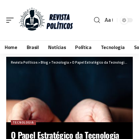
Aa
Home
Brasil
Notícias
Política
Tecnologia
So
Revista Políticos
>
Blog
>
Tecnologia
>
O Papel Estratégico da Tecnologia no Enfrentamento à Violência Doméstica e os Desafios do Debate Legislativo
TECNOLOGIA
O Papel Estratégico da Tecnologia