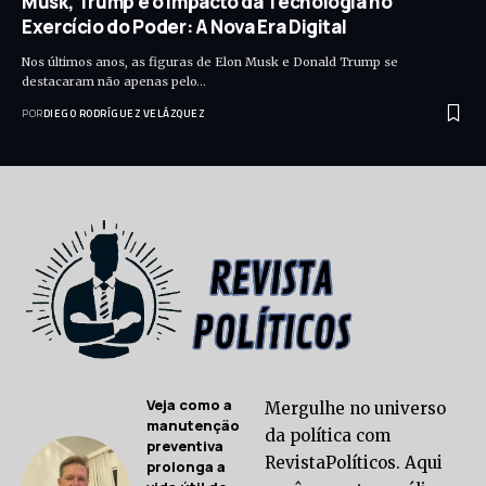
Musk, Trump e o Impacto da Tecnologia no
Exercício do Poder: A Nova Era Digital
Nos últimos anos, as figuras de Elon Musk e Donald Trump se
destacaram não apenas pelo…
POR
DIEGO RODRÍGUEZ VELÁZQUEZ
Veja como a
Mergulhe no universo
manutenção
da política com
preventiva
RevistaPolíticos. Aqui
prolonga a